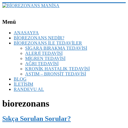
Skip
to
content
BİOREZONANS
Menü
MANİSA
ANASAYFA
Sigara
BİOREZONANS NEDİR?
Bırakma
BİOREZONANS İLE TEDAVİLER
ve
SİGARA BIRAKMA TEDAVİSİ
Biorezonans
ALERJİ TEDAVİSİ
Terapileri
MİGREN TEDAVİSİ
AĞRI TEDAVİSİ
KRONİK HASTALIK TEDAVİSİ
ASTIM – BRONŞİT TEDAVİSİ
BLOG
İLETİŞİM
RANDEVU AL
biorezonans
Sıkça Sorulan Sorular?