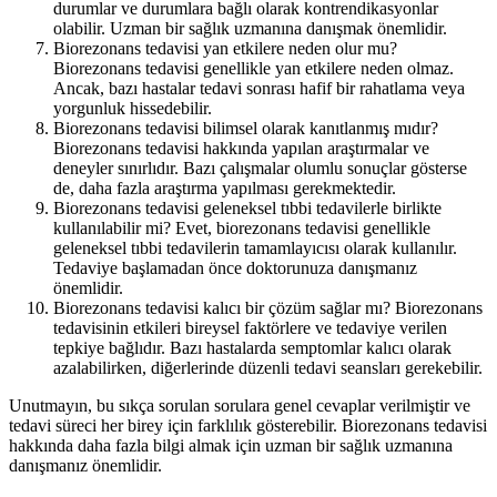
durumlar ve durumlara bağlı olarak kontrendikasyonlar
olabilir. Uzman bir sağlık uzmanına danışmak önemlidir.
Biorezonans tedavisi yan etkilere neden olur mu?
Biorezonans tedavisi genellikle yan etkilere neden olmaz.
Ancak, bazı hastalar tedavi sonrası hafif bir rahatlama veya
yorgunluk hissedebilir.
Biorezonans tedavisi bilimsel olarak kanıtlanmış mıdır?
Biorezonans tedavisi hakkında yapılan araştırmalar ve
deneyler sınırlıdır. Bazı çalışmalar olumlu sonuçlar gösterse
de, daha fazla araştırma yapılması gerekmektedir.
Biorezonans tedavisi geleneksel tıbbi tedavilerle birlikte
kullanılabilir mi? Evet, biorezonans tedavisi genellikle
geleneksel tıbbi tedavilerin tamamlayıcısı olarak kullanılır.
Tedaviye başlamadan önce doktorunuza danışmanız
önemlidir.
Biorezonans tedavisi kalıcı bir çözüm sağlar mı? Biorezonans
tedavisinin etkileri bireysel faktörlere ve tedaviye verilen
tepkiye bağlıdır. Bazı hastalarda semptomlar kalıcı olarak
azalabilirken, diğerlerinde düzenli tedavi seansları gerekebilir.
Unutmayın, bu sıkça sorulan sorulara genel cevaplar verilmiştir ve
tedavi süreci her birey için farklılık gösterebilir. Biorezonans tedavisi
hakkında daha fazla bilgi almak için uzman bir sağlık uzmanına
danışmanız önemlidir.