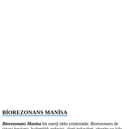
BİOREZONANS MANİSA
Biorezonans Manisa
bir enerji tıbbı yöntemidir.
Biorezonans
ile
sigara bırakma, bağımlılık
tedavisi
, alerji tedavileri, obezite ve kilo