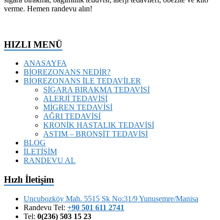
verme. Hemen randevu alın!
HIZLI MENÜ
ANASAYFA
BİOREZONANS NEDİR?
BİOREZONANS İLE TEDAVİLER
SİGARA BIRAKMA TEDAVİSİ
ALERJİ TEDAVİSİ
MİGREN TEDAVİSİ
AĞRI TEDAVİSİ
KRONİK HASTALIK TEDAVİSİ
ASTIM – BRONŞİT TEDAVİSİ
BLOG
İLETİŞİM
RANDEVU AL
Hızlı İletişim
Uncubozköy Mah. 5515 Sk No:31/9 Yunusemre/Manisa
Randevu Tel:
+90 501 611 2741
Tel:
0(236) 503 15 23