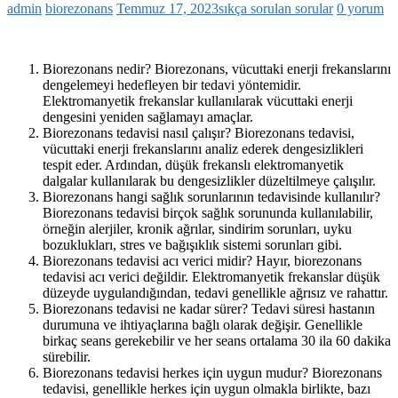
admin
biorezonans
Temmuz 17, 2023
sıkça sorulan sorular
0 yorum
Biorezonans nedir? Biorezonans, vücuttaki enerji frekanslarını
dengelemeyi hedefleyen bir tedavi yöntemidir.
Elektromanyetik frekanslar kullanılarak vücuttaki enerji
dengesini yeniden sağlamayı amaçlar.
Biorezonans tedavisi nasıl çalışır? Biorezonans tedavisi,
vücuttaki enerji frekanslarını analiz ederek dengesizlikleri
tespit eder. Ardından, düşük frekanslı elektromanyetik
dalgalar kullanılarak bu dengesizlikler düzeltilmeye çalışılır.
Biorezonans hangi sağlık sorunlarının tedavisinde kullanılır?
Biorezonans tedavisi birçok sağlık sorununda kullanılabilir,
örneğin alerjiler, kronik ağrılar, sindirim sorunları, uyku
bozuklukları, stres ve bağışıklık sistemi sorunları gibi.
Biorezonans tedavisi acı verici midir? Hayır, biorezonans
tedavisi acı verici değildir. Elektromanyetik frekanslar düşük
düzeyde uygulandığından, tedavi genellikle ağrısız ve rahattır.
Biorezonans tedavisi ne kadar sürer? Tedavi süresi hastanın
durumuna ve ihtiyaçlarına bağlı olarak değişir. Genellikle
birkaç seans gerekebilir ve her seans ortalama 30 ila 60 dakika
sürebilir.
Biorezonans tedavisi herkes için uygun mudur? Biorezonans
tedavisi, genellikle herkes için uygun olmakla birlikte, bazı